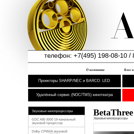
+7(495) 198-08-10 / 
телефон:
О компании
Блог 
Проекторы SHARP/NEC и BARCO. LED.
Удалённый сервис (NOC/TMS) кинотеатра
BetaThree
Звуковые кинопроцессоры
Звуковые кинопроцессоры
GDC AIB-3000 16-канальный
звуковой процессор
Dolby СР950A звуковой