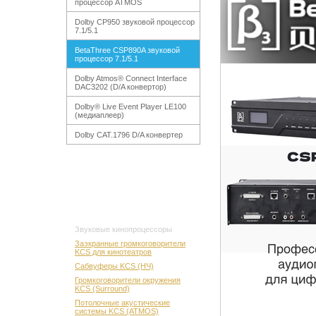
процессор ATMOS
Dolby СР950 звуковой процессор
7.1/5.1
BetaThree CSP890A звуковой
процессор 7.1/5.1
Dolby Atmos® Connect Interface
DAC3202 (D/A конвертор)
Dolby® Live Event Player LE100
(медиаплеер)
Dolby CAT.1796 D/A конвертер
Звуковые кинопроцессоры
Заэкранные громкоговорители
KCS для кинотеатров
Сабвуферы KCS (НЧ)
Громкоговорители окружения
KCS (Surround)
Потолочные акустические
системы KCS (ATMOS)