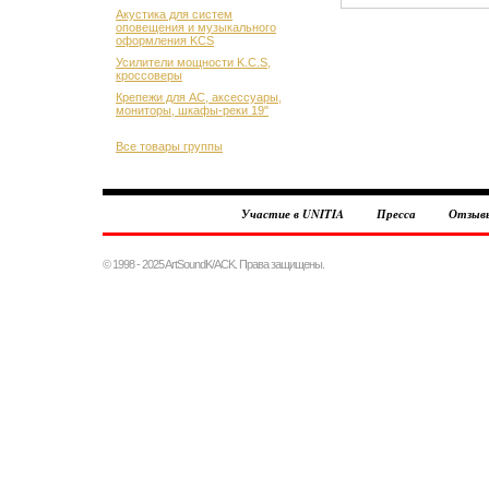
Акустика для систем
оповещения и музыкального
оформления KCS
Усилители мощности K.C.S,
кроссоверы
Крепежи для АС, аксессуары,
мониторы, шкафы-реки 19"
Все товары группы
Участие в UNITIA
Пресса
Отзыв
© 1998 - 2025 ArtSoundK/ACK. Права защищены.