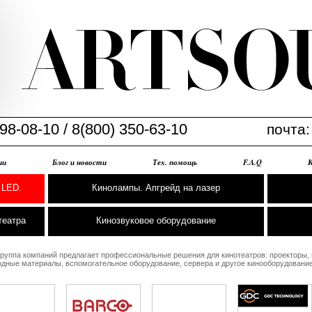
98-08-10 / 8(800) 350-63-10
почта
ии
Блог и новости
Тех. помощь
F.A.Q
 LED.
Кинолампы. Апгрейд на лазер
театра
Кинозвуковое оборудование
группа компаний предлагает профессиональные решения для кинотеатров: проекторы,
одные материалы, вспомогательное оборудование, сервера и другое кинооборудование