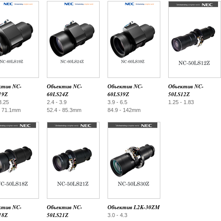
ктив NC-
Объектив NC-
Объектив NC-
Объектив NC-
19Z
60LS24Z
60LS39Z
50LS12Z
3.25
2.4 - 3.9
3.9 - 6.5
1.25 - 1.83
- 71.1mm
52.4 - 85.3mm
84.9 - 142mm
ктив NC-
Объектив NC-
Объектив L2K-30ZM
18Z
50LS21Z
3.0 - 4.3