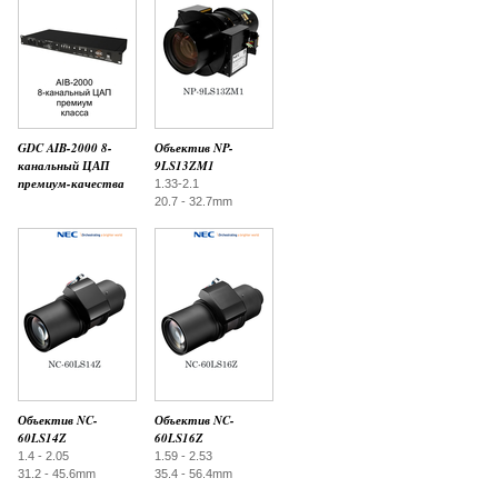
GDC AIB-2000 8-
Объектив NP-
канальный ЦАП
9LS13ZM1
премиум-качества
1.33-2.1
20.7 - 32.7mm
Объектив NC-
Объектив NC-
60LS14Z
60LS16Z
1.4 - 2.05
1.59 - 2.53
31.2 - 45.6mm
35.4 - 56.4mm