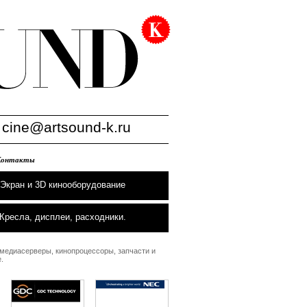
:
cine@artsound-k.ru
Контакты
Экран и 3D кинооборудование
Кресла, дисплеи, расходники.
 медиасерверы, кинопроцессоры, запчасти и
.