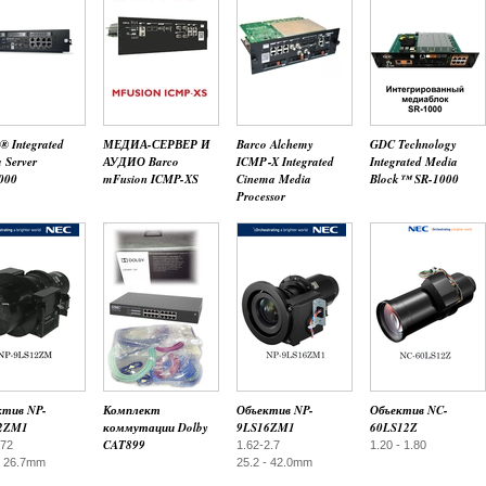
® Integrated
МЕДИА-СЕРВЕР И
Barco Alchemy
GDC Technology
 Server
АУДИО Barco
ICMP‑X Integrated
Integrated Media
000
mFusion ICMP-XS
Cinema Media
Block™ SR-1000
Processor
ктив NP-
Комплект
Объектив NP-
Объектив NC-
2ZM1
коммутации Dolby
9LS16ZM1
60LS12Z
CAT899
.72
1.62-2.7
1.20 - 1.80
- 26.7mm
25.2 - 42.0mm