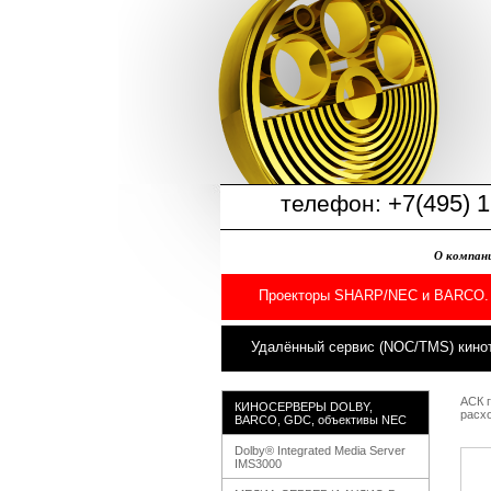
+7(495) 1
телефон:
О компан
Проекторы SHARP/NEC и BARCO.
Удалённый сервис (NOC/TMS) кино
АСК 
КИНОСЕРВЕРЫ DOLBY,
расх
BARCO, GDC, объективы NEC
Dolby® Integrated Media Server
IMS3000