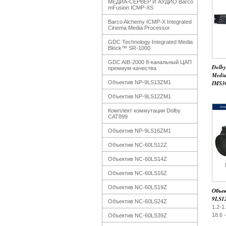
МЕДИА-СЕРВЕР И АУДИО Barco
mFusion ICMP-XS
Barco Alchemy ICMP‑X Integrated
Cinema Media Processor
GDC Technology Integrated Media
Block™ SR-1000
GDC AIB-2000 8-канальный ЦАП
Dolby
премиум-качества
Media
Объектив NP-9LS13ZM1
IMS3
Объектив NP-9LS12ZM1
Комплект коммутации Dolby
CAT899
Объектив NP-9LS16ZM1
Объектив NC-60LS12Z
Объектив NC-60LS14Z
Объектив NC-60LS16Z
Объектив NC-60LS19Z
Объе
9LS1
Объектив NC-60LS24Z
1.2-1
18.6 
Объектив NC-60LS39Z