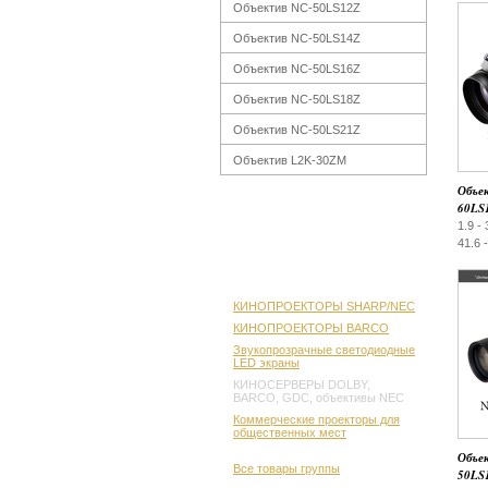
Объектив NC-50LS12Z
Объектив NC-50LS14Z
Объектив NC-50LS16Z
Объектив NC-50LS18Z
Объектив NC-50LS21Z
Объектив L2K-30ZM
Объе
60LS
1.9 - 
41.6 
КИНОПРОЕКТОРЫ SHARP/NEC
КИНОПРОЕКТОРЫ BARCO
Звукопрозрачные светодиодные
LED экраны
КИНОСЕРВЕРЫ DOLBY,
BARCO, GDC, объективы NEC
Коммерческие проекторы для
общественных мест
Объе
Все товары группы
50LS